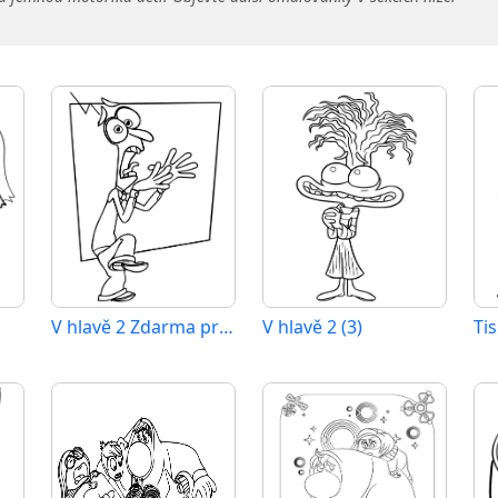
2
V hlavě 2 Zdarma pro Děti
V hlavě 2 (3)