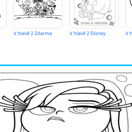
V hlavě 2 Zdarma
V hlavě 2 Disney
V h