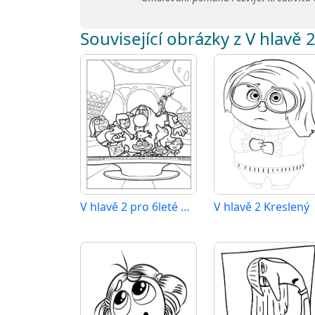
Související obrázky z V hlavě 
V hlavě 2 pro 6leté Děti
V hlavě 2 Kreslený