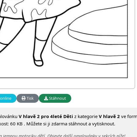
online
Tisk
Stáhnout
alovánku
V hlavě 2 pro 4leté Děti
z kategorie
V hlavě 2
ve form
ost: 60 KB . Můžete si ji zdarma stáhnout a vytisknout.
a jemnou motoriku dětí. Objevte další omalovánky v sekcích níže!