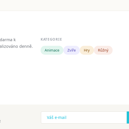
zdarma k
KATEGORIE
tualizováno denně.
Animace
Zvíře
Hry
Růžný
!