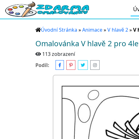
Úv
Úvodní Stránka
»
Animace
»
V hlavě 2
»
V 
Omalovánka V hlavě 2 pro 4le
113 zobrazení
Podíl: