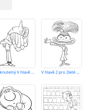
Tisknutelný V hlavě 2 Obrázek pro Děti
V hlavě 2 pro 2leté Děti