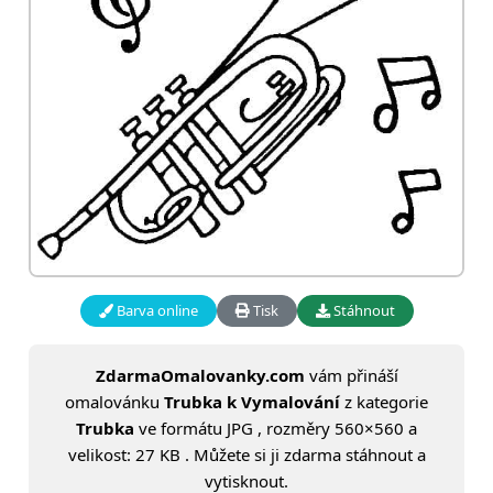
Barva online
Tisk
Stáhnout
ZdarmaOmalovanky.com
vám přináší
omalovánku
Trubka k Vymalování
z kategorie
Trubka
ve formátu JPG , rozměry 560×560 a
velikost: 27 KB . Můžete si ji zdarma stáhnout a
vytisknout.