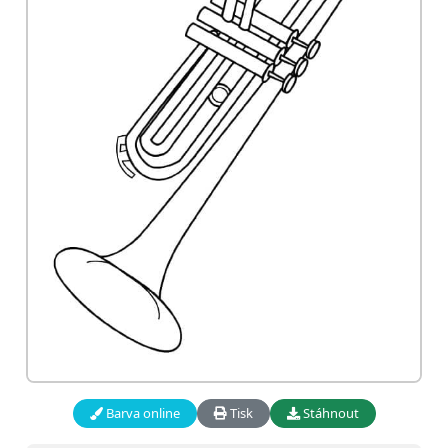
Barva online
Tisk
Stáhnout