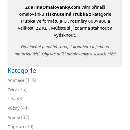
ZdarmaOmalovanky.com
vám přináší
omalovánku
Tisknutelná Trubka
z kategorie
Trubka
ve formátu JPG , rozměry 600×800 a
velikost: 22 KB . Můžete si ji zdarma stáhnout a
vytisknout.
Omalování pomáhá rozvíjet kreativitu a jemnou
motoriku dětí. Objevte další omalovánky v sekcích níže!
Kategorie
(116)
Animace
(75)
Zvíře
(48)
Hry
(44)
Růžný
(32)
Anime
(30)
Doprava