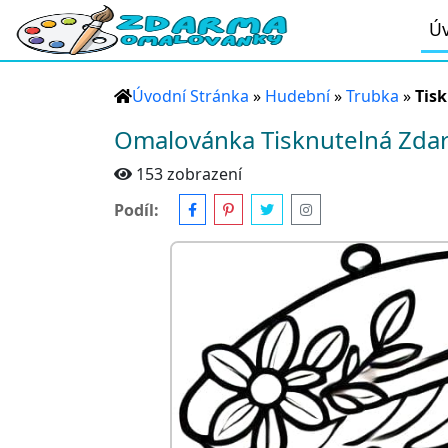
Úv
Úvodní Stránka
»
Hudební
»
Trubka
»
Tis
Omalovánka Tisknutelná Zda
153 zobrazení
Podíl: