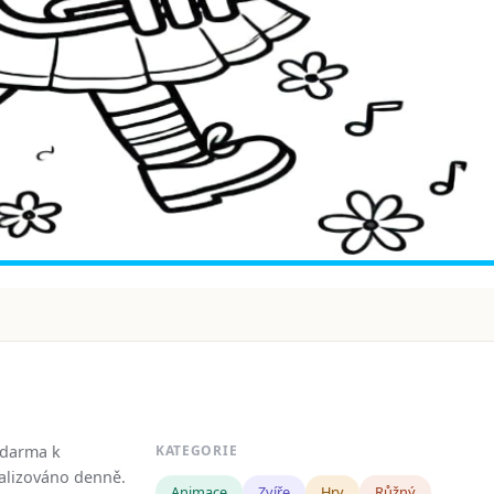
zdarma k
KATEGORIE
tualizováno denně.
Animace
Zvíře
Hry
Růžný