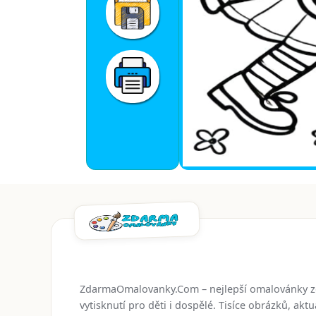
ZdarmaOmalovanky.Com – nejlepší omalovánky 
vytisknutí pro děti i dospělé. Tisíce obrázků, ak