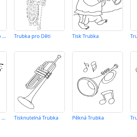
Zdarma Trubka pro Malé Děti
Trubka pro Děti
Tisk Trubka
Tr
Trubka Tisknutelná Zdarma
Tisknutelná Trubka
Pěkná Trubka
Tr