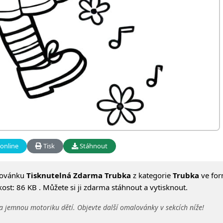
online
Tisk
Stáhnout
lovánku
Tisknutelná Zdarma Trubka
z kategorie
Trubka
ve for
ost: 86 KB . Můžete si ji zdarma stáhnout a vytisknout.
a jemnou motoriku dětí. Objevte další omalovánky v sekcích níže!