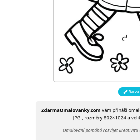
Barva 
ZdarmaOmalovanky.com
vám přináší oma
JPG , rozměry 802×1024 a velik
Omalování pomáhá rozvíjet kreativitu 