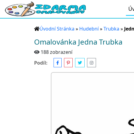
Úv
Úvodní Stránka
»
Hudební
»
Trubka
»
Jed
Omalovánka Jedna Trubka
188 zobrazení
Podíl: