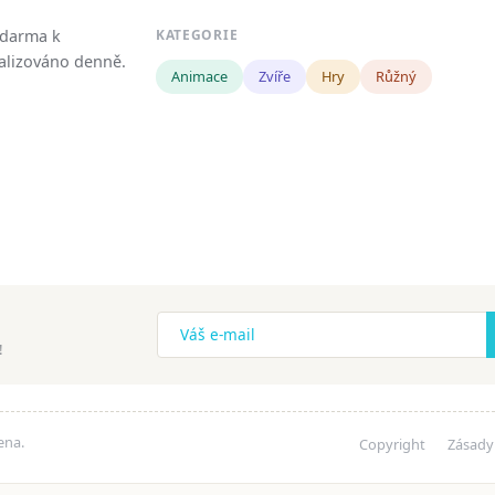
zdarma k
KATEGORIE
tualizováno denně.
Animace
Zvíře
Hry
Růžný
!
ena.
Copyright
Zásady