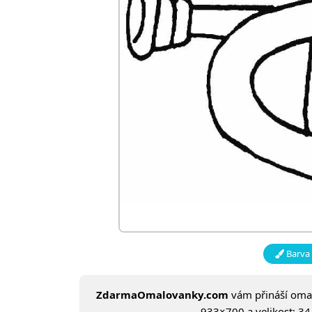
Barva 
ZdarmaOmalovanky.com
vám přináší om
933×700 a velikost: 34 