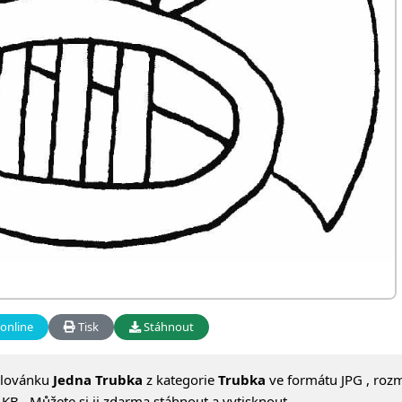
online
Tisk
Stáhnout
alovánku
Jedna Trubka
z kategorie
Trubka
ve formátu JPG , roz
KB . Můžete si ji zdarma stáhnout a vytisknout.