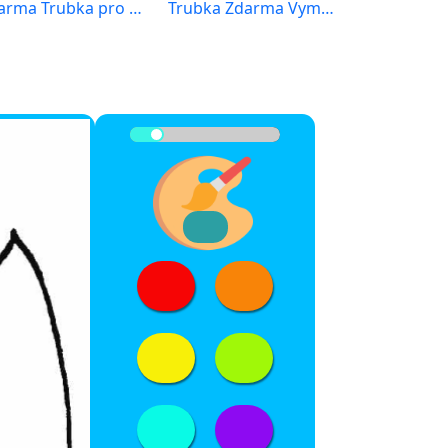
Zdarma Trubka pro Malé Děti
Trubka Zdarma Vymalovatelné Obrázek