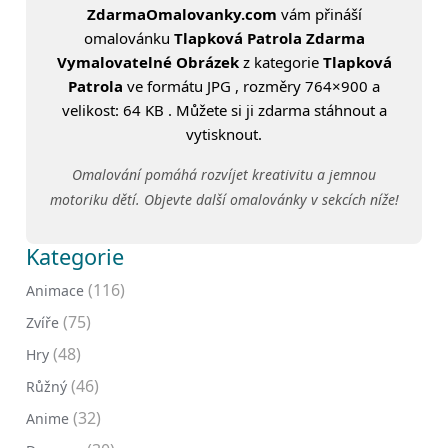
ZdarmaOmalovanky.com
vám přináší
omalovánku
Tlapková Patrola Zdarma
Vymalovatelné Obrázek
z kategorie
Tlapková
Patrola
ve formátu JPG , rozměry 764×900 a
velikost: 64 KB . Můžete si ji zdarma stáhnout a
vytisknout.
Omalování pomáhá rozvíjet kreativitu a jemnou
motoriku dětí. Objevte další omalovánky v sekcích níže!
Kategorie
(116)
Animace
(75)
Zvíře
(48)
Hry
(46)
Růžný
(32)
Anime