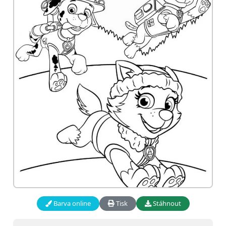
Barva online
Tisk
Stáhnout