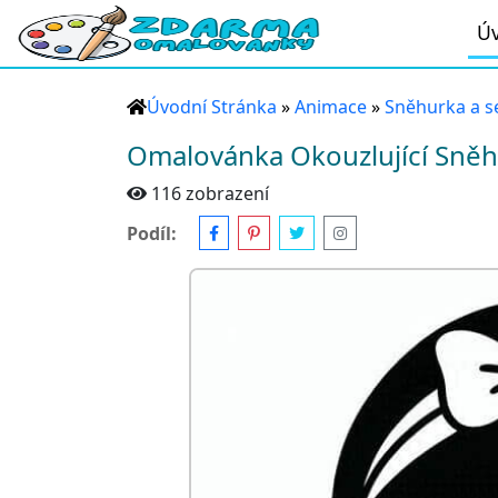
Úv
Úvodní Stránka
»
Animace
»
Sněhurka a s
Omalovánka Okouzlující Sně
116 zobrazení
Podíl: