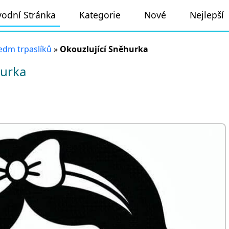
odní Stránka
Kategorie
Nové
Nejlepší
edm trpaslíků
»
Okouzlující Sněhurka
hurka