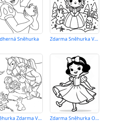
dherná Sněhurka
Zdarma Sněhurka Vymalovatelné
Sněhurka Zdarma Vymalovatelné Obrázek
Zdarma Sněhurka Obrázek