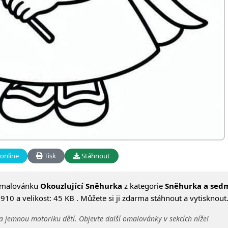
online
Tisk
Stáhnout
omalovánku
Okouzlující Sněhurka
z kategorie
Sněhurka a sed
10 a velikost: 45 KB . Můžete si ji zdarma stáhnout a vytisknout
a jemnou motoriku dětí. Objevte další omalovánky v sekcích níže!