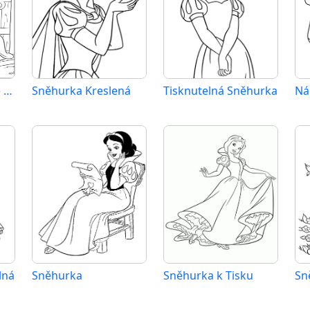
Sněhurka pro 3leté Děti
Sněhurka Kreslená
Tisknutelná Sněhurka
Ná
lná
Sněhurka
Sněhurka k Tisku