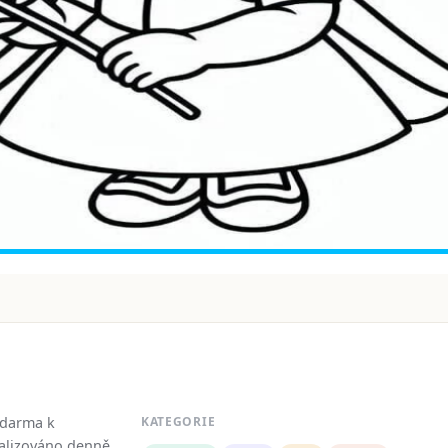
zdarma k
KATEGORIE
tualizováno denně.