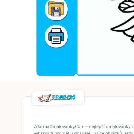
ZdarmaOmalovanky.Com – nejlepší omalovánky 
vytisknutí pro děti i dospělé. Tisíce obrázků, ak