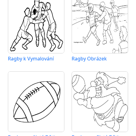
Ragby k Vymalování
Ragby Obrázek