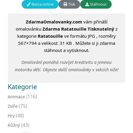
Barva online
Tisk
Stáhnout
ZdarmaOmalovanky.com
vám přináší
omalovánku
Zdarma Ratatouille Tisknutelný
z
kategorie
Ratatouille
ve formátu JPG , rozměry
567×794 a velikost: 31 KB . Můžete si ji zdarma
stáhnout a vytisknout.
Omalování pomáhá rozvíjet kreativitu a jemnou
motoriku dětí. Objevte další omalovánky v sekcích níže!
Kategorie
(116)
Animace
(75)
Zvíře
(48)
Hry
(43)
Růžný