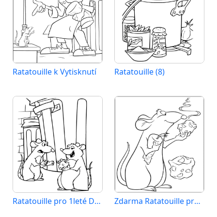
Ratatouille k Vytisknutí
Ratatouille (8)
Ratatouille pro 1leté Děti
Zdarma Ratatouille pro Děti