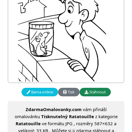
Barva online
Tisk
Stáhnout
ZdarmaOmalovanky.com
vám přináší
omalovánku
Tisknutelný Ratatouille
z kategorie
Ratatouille
ve formátu JPG , rozměry 587×632 a
velikost: 33 KB . Můžete si ji zdarma stáhnout a