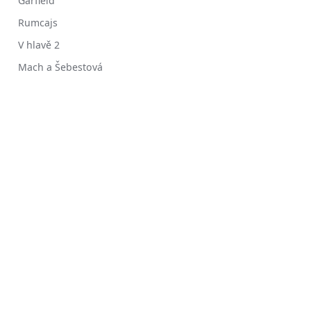
Garfield
Rumcajs
V hlavě 2
Mach a Šebestová