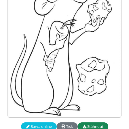
Barva online
Tisk
Stáhnout