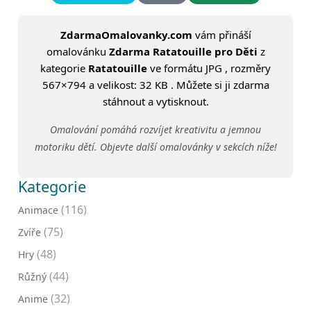
ZdarmaOmalovanky.com
vám přináší
omalovánku
Zdarma Ratatouille pro Děti
z
kategorie
Ratatouille
ve formátu JPG , rozměry
567×794 a velikost: 32 KB . Můžete si ji zdarma
stáhnout a vytisknout.
Omalování pomáhá rozvíjet kreativitu a jemnou
motoriku dětí. Objevte další omalovánky v sekcích níže!
Kategorie
(116)
Animace
(75)
Zvíře
(48)
Hry
(44)
Růžný
(32)
Anime