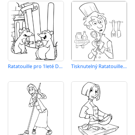
Ratatouille pro 1leté Děti
Tisknutelný Ratatouille Obrázek