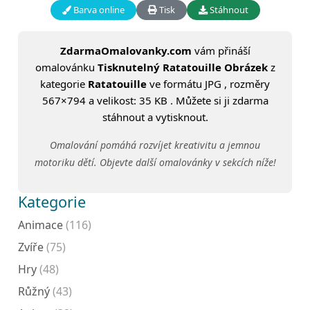
Barva online
Tisk
Stáhnout
ZdarmaOmalovanky.com
vám přináší
omalovánku
Tisknutelný Ratatouille Obrázek
z
kategorie
Ratatouille
ve formátu JPG , rozměry
567×794 a velikost: 35 KB . Můžete si ji zdarma
stáhnout a vytisknout.
Omalování pomáhá rozvíjet kreativitu a jemnou
motoriku dětí. Objevte další omalovánky v sekcích níže!
Kategorie
Animace
(116)
Zvíře
(75)
Hry
(48)
Růžný
(43)