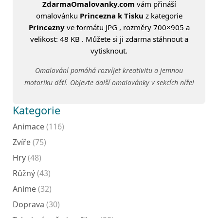
ZdarmaOmalovanky.com
vám přináší
omalovánku
Princezna k Tisku
z kategorie
Princezny
ve formátu JPG , rozměry 700×905 a
velikost: 48 KB . Můžete si ji zdarma stáhnout a
vytisknout.
Omalování pomáhá rozvíjet kreativitu a jemnou
motoriku dětí. Objevte další omalovánky v sekcích níže!
Kategorie
Animace
(116)
Zvíře
(75)
Hry
(48)
Růžný
(43)
Anime
(32)
Doprava
(30)