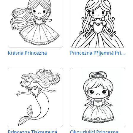
Krásná Princezna
Princezna Příjemná Princezna
Princezna Tisknutelná pro Děti
Okouzlující Princezna