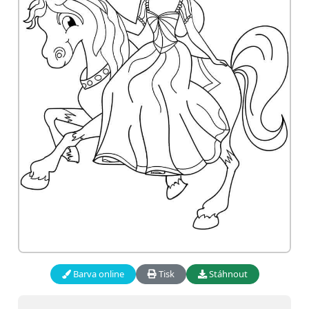
Barva online
Tisk
Stáhnout