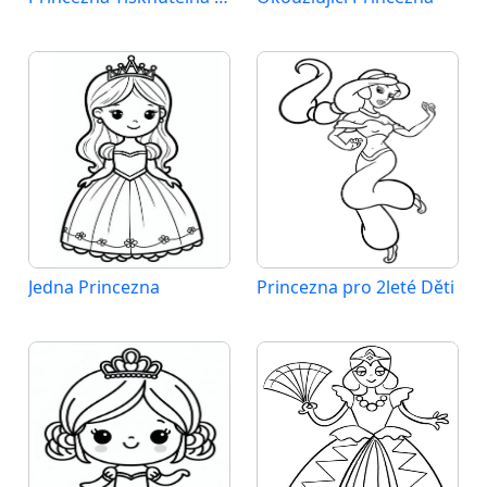
Jedna Princezna
Princezna pro 2leté Děti