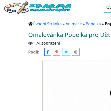
Úv
Úvodní Stránka
»
Animace
»
Popelka
»
Pop
Omalovánka Popelka pro Dět
174 zobrazení
Podíl: