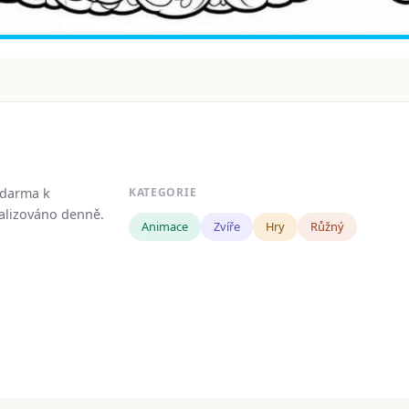
zdarma k
KATEGORIE
tualizováno denně.
Animace
Zvíře
Hry
Růžný