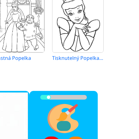
astná Popelka
Tisknutelný Popelka Obrázek pro Děti