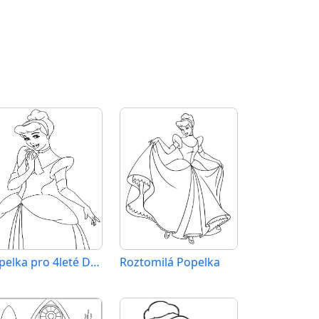
Popelka pro 4leté Děti
Roztomilá Popelka