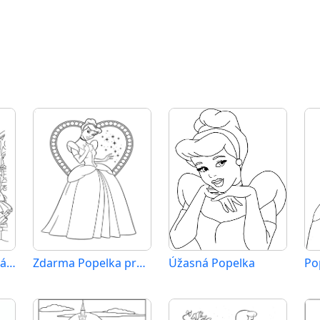
Popelka Tisknutelná Zdarma
Zdarma Popelka pro Malé Děti
Úžasná Popelka