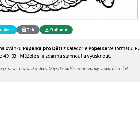
online
Tisk
Stáhnout
malovánku
Popelka pro Děti
z kategorie
Popelka
ve formátu JPG
 49 KB . Můžete si ji zdarma stáhnout a vytisknout.
a jemnou motoriku dětí. Objevte další omalovánky v sekcích níže!