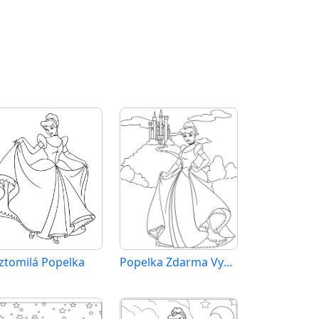
ztomilá Popelka
Popelka Zdarma Vymalovatelné Obrázek