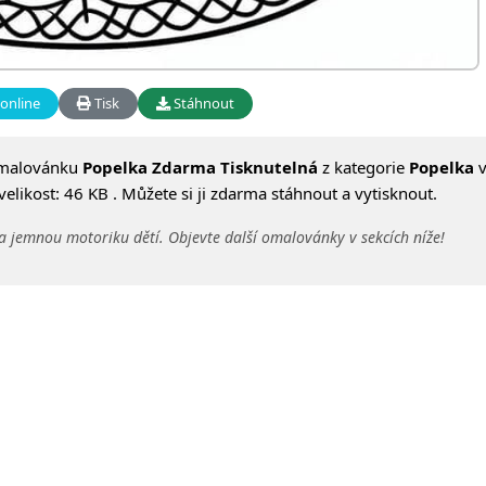
online
Tisk
Stáhnout
omalovánku
Popelka Zdarma Tisknutelná
z kategorie
Popelka
v
likost: 46 KB . Můžete si ji zdarma stáhnout a vytisknout.
a jemnou motoriku dětí. Objevte další omalovánky v sekcích níže!