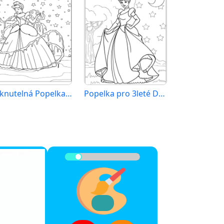
Tisknutelná Popelka Obrázek
Popelka pro 3leté Děti