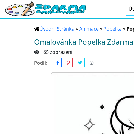
Úv
Úvodní Stránka
»
Animace
»
Popelka
»
Po
Omalovánka Popelka Zdarma 
165 zobrazení
Podíl: