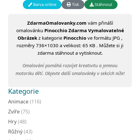
Barva online
Tisk
Stáhnout
ZdarmaOmalovanky.com
vám přináší
omalovánku
Pinocchio Zdarma Vymalovatelné
Obrázek
z kategorie
Pinocchio
ve formátu JPG ,
rozměry 736×1030 a velikost: 65 KB . Můžete si ji
zdarma stáhnout a vytisknout.
Omalování pomáhá rozvíjet kreativitu a jemnou
motoriku dětí. Objevte další omalovánky v sekcích níže!
Kategorie
Animace
(116)
Zvíře
(75)
Hry
(48)
Růžný
(43)