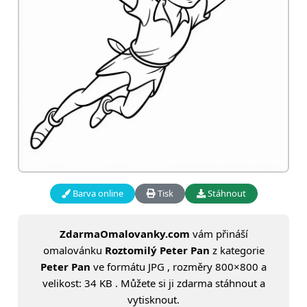
Barva online
Tisk
Stáhnout
ZdarmaOmalovanky.com
vám přináší
omalovánku
Roztomilý Peter Pan
z kategorie
Peter Pan
ve formátu JPG , rozměry 800×800 a
velikost: 34 KB . Můžete si ji zdarma stáhnout a
vytisknout.