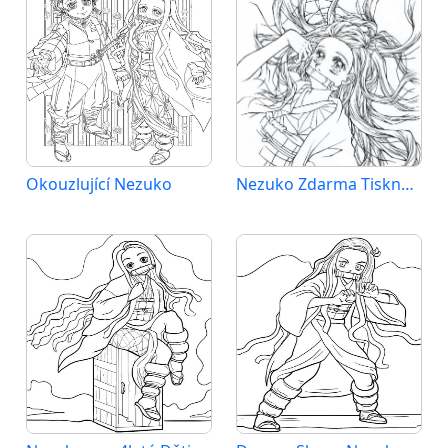
Okouzlující Nezuko
Nezuko Zdarma Tisknutelná