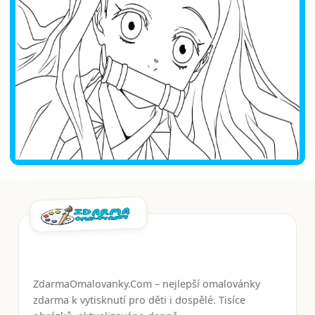
ZdarmaOmalovanky.Com – nejlepší omalovánky
zdarma k vytisknutí pro děti i dospělé. Tisíce