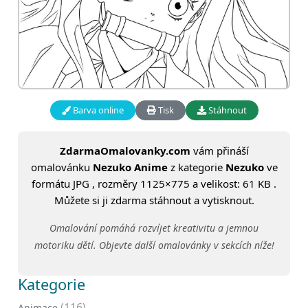
Barva online
Tisk
Stáhnout
ZdarmaOmalovanky.com
vám přináší
omalovánku
Nezuko Anime
z kategorie
Nezuko
ve
formátu JPG , rozměry 1125×775 a velikost: 61 KB .
Můžete si ji zdarma stáhnout a vytisknout.
Omalování pomáhá rozvíjet kreativitu a jemnou
motoriku dětí. Objevte další omalovánky v sekcích níže!
Kategorie
(116)
Animace