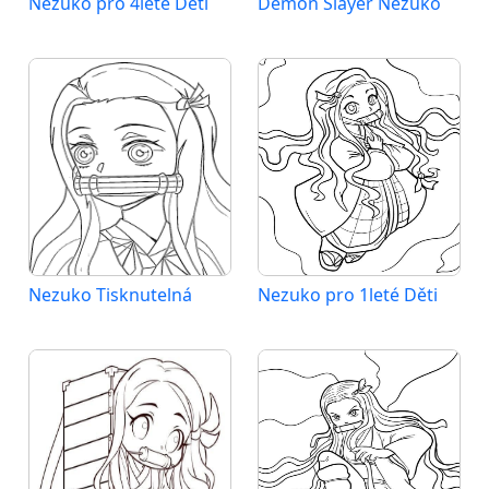
Nezuko pro 4leté Děti
Demon Slayer Nezuko
Nezuko Tisknutelná
Nezuko pro 1leté Děti