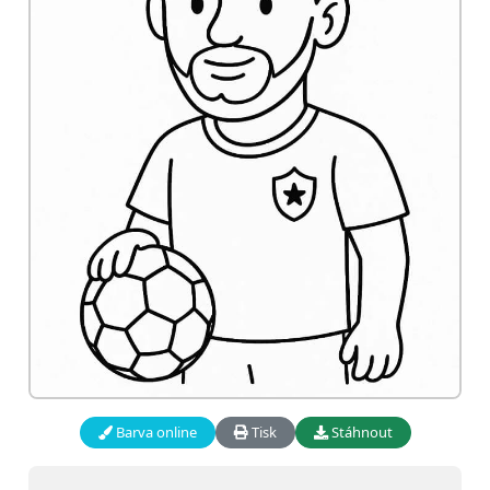
Barva online
Tisk
Stáhnout