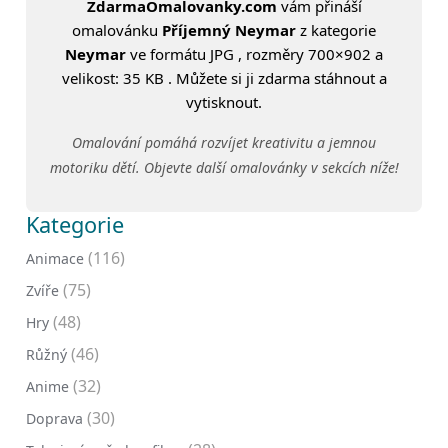
ZdarmaOmalovanky.com
vám přináší
omalovánku
Příjemný Neymar
z kategorie
Neymar
ve formátu JPG , rozměry 700×902 a
velikost: 35 KB . Můžete si ji zdarma stáhnout a
vytisknout.
Omalování pomáhá rozvíjet kreativitu a jemnou
motoriku dětí. Objevte další omalovánky v sekcích níže!
Kategorie
(116)
Animace
(75)
Zvíře
(48)
Hry
(46)
Růžný
(32)
Anime
(30)
Doprava