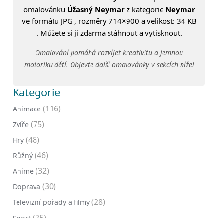
omalovánku
Úžasný Neymar
z kategorie
Neymar
ve formátu JPG , rozměry 714×900 a velikost: 34 KB
. Můžete si ji zdarma stáhnout a vytisknout.
Omalování pomáhá rozvíjet kreativitu a jemnou
motoriku dětí. Objevte další omalovánky v sekcích níže!
Kategorie
(116)
Animace
(75)
Zvíře
(48)
Hry
(46)
Růžný
(32)
Anime
(30)
Doprava
(28)
Televizní pořady a filmy
(25)
Sport