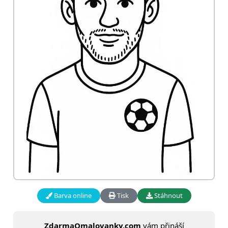
Barva online
Tisk
Stáhnout
ZdarmaOmalovanky.com
vám přináší