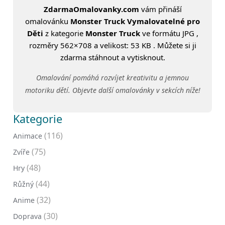
ZdarmaOmalovanky.com
vám přináší
omalovánku
Monster Truck Vymalovatelné pro
Děti
z kategorie
Monster Truck
ve formátu JPG ,
rozměry 562×708 a velikost: 53 KB . Můžete si ji
zdarma stáhnout a vytisknout.
Omalování pomáhá rozvíjet kreativitu a jemnou
motoriku dětí. Objevte další omalovánky v sekcích níže!
Kategorie
(116)
Animace
(75)
Zvíře
(48)
Hry
(44)
Růžný
(32)
Anime
(30)
Doprava