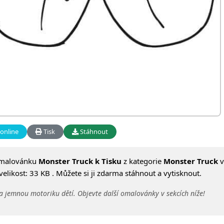
online
Tisk
Stáhnout
omalovánku
Monster Truck k Tisku
z kategorie
Monster Truck
v
likost: 33 KB . Můžete si ji zdarma stáhnout a vytisknout.
a jemnou motoriku dětí. Objevte další omalovánky v sekcích níže!