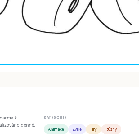
zdarma k
KATEGORIE
tualizováno denně.
Animace
Zvíře
Hry
Růžný