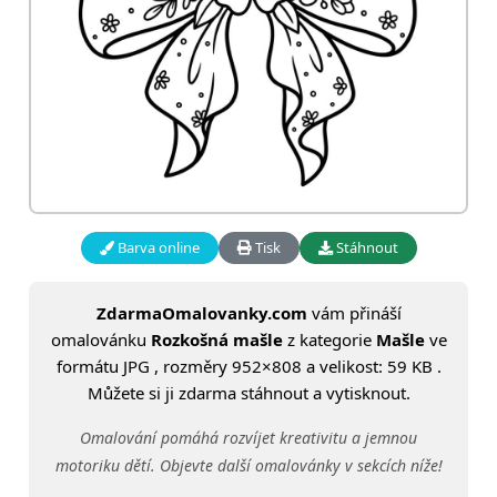
Barva online
Tisk
Stáhnout
ZdarmaOmalovanky.com
vám přináší
omalovánku
Rozkošná mašle
z kategorie
Mašle
ve
formátu JPG , rozměry 952×808 a velikost: 59 KB .
Můžete si ji zdarma stáhnout a vytisknout.
Omalování pomáhá rozvíjet kreativitu a jemnou
motoriku dětí. Objevte další omalovánky v sekcích níže!