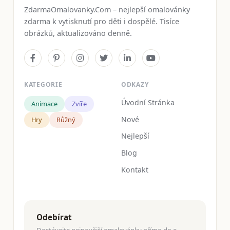
ZdarmaOmalovanky.Com – nejlepší omalovánky
zdarma k vytisknutí pro děti i dospělé. Tisíce
obrázků, aktualizováno denně.
KATEGORIE
ODKAZY
Úvodní Stránka
Animace
Zvíře
Nové
Hry
Růžný
Nejlepší
Blog
Kontakt
Odebírat
Dostávejte nejnovější omalovánky přímo do e-