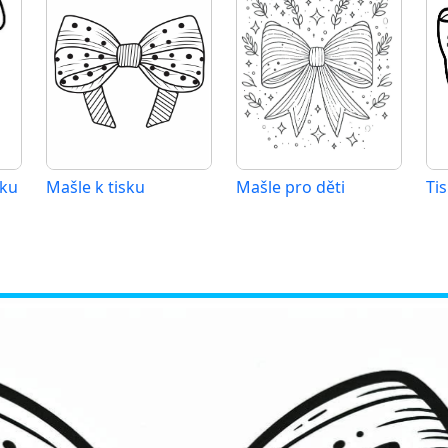
sku
Mašle k tisku
Mašle pro děti