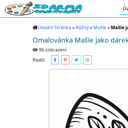
Úv
Úvodní Stránka
»
Růžný
»
Mašle
»
Mašle j
Omalovánka Mašle jako dáre
96 zobrazení
Podíl: