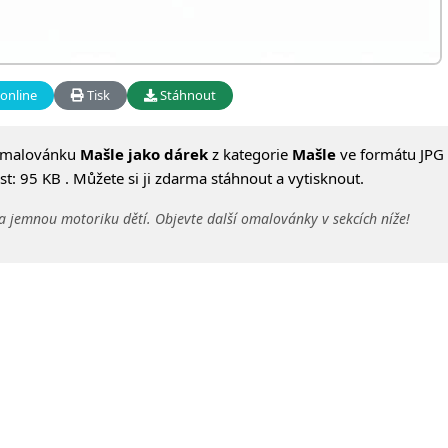
online
Tisk
Stáhnout
omalovánku
Mašle jako dárek
z kategorie
Mašle
ve formátu JPG 
: 95 KB . Můžete si ji zdarma stáhnout a vytisknout.
a jemnou motoriku dětí. Objevte další omalovánky v sekcích níže!