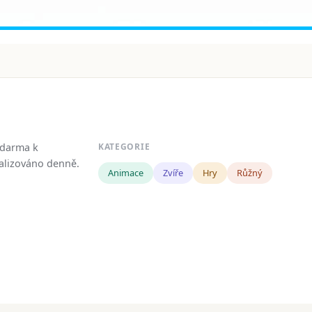
zdarma k
KATEGORIE
tualizováno denně.
Animace
Zvíře
Hry
Růžný