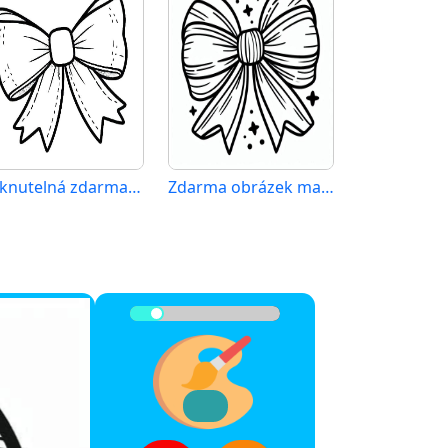
Tisknutelná zdarma mašle
Zdarma obrázek mašle