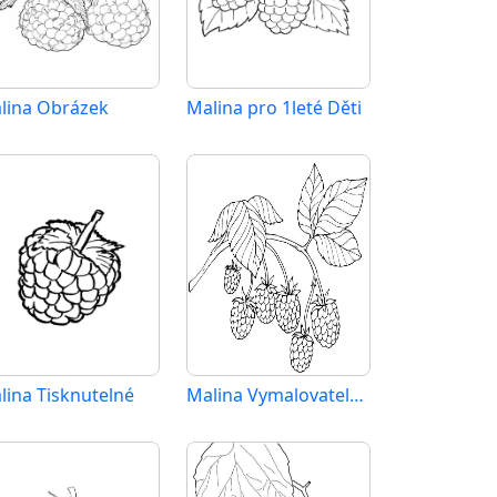
lina Obrázek
Malina pro 1leté Děti
lina Tisknutelné
Malina Vymalovatelné pro Děti