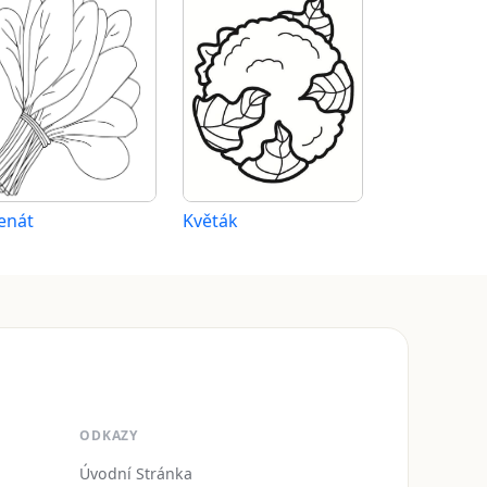
enát
Květák
ODKAZY
Úvodní Stránka