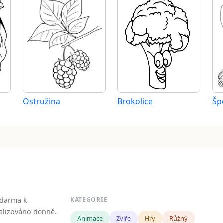
Ostružina
Brokolice
Šp
zdarma k
KATEGORIE
tualizováno denně.
Animace
Zvíře
Hry
Růžný