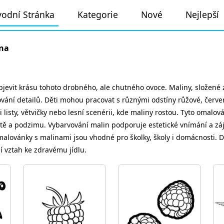
odní Stránka
Kategorie
Nové
Nejlepší
na
bjevit krásu tohoto drobného, ale chutného ovoce. Maliny, složené 
ování detailů. Děti mohou pracovat s různými odstíny růžové, červené
 listy, větvičky nebo lesní scenérii, kde maliny rostou. Tyto omalo
étě a podzimu. Vybarvování malin podporuje estetické vnímání a zá
malovánky s malinami jsou vhodné pro školky, školy i domácnosti. D
ní vztah ke zdravému jídlu.