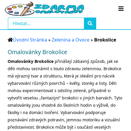
Úvodní Stránka
»
Zelenina a Ovoce
»
Brokolice
Omalovánky Brokolice
Omalovánky Brokolice
přinášejí zábavný způsob, jak se
děti mohou seznámit s touto zdravou zeleninou. Brokolice
má výrazný tvar a strukturu, která je ideální pro nácvik
vybarvování různých povrchů – květy, stonky a listy. Děti
mohou experimentovat s odstíny zelené, případně si
vytvořit veselou „fantazijní“ brokolici v jiných barvách. Tyto
omalovánky jsou vhodné do školních hodin o výživě, do
školky i na domácí tvoření. Vybarvování podporuje
poznávání zdravých potravin, jemnou motoriku a vizuální
představivost. Brokolice může být i součástí veselých