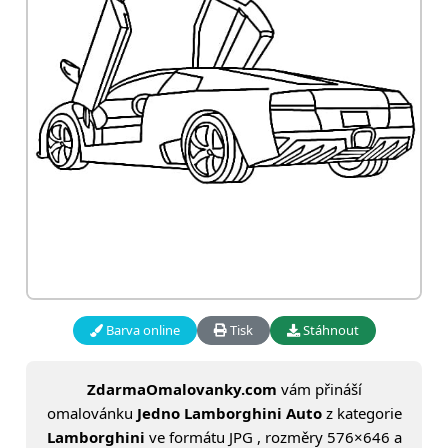
Barva online
Tisk
Stáhnout
ZdarmaOmalovanky.com
vám přináší
omalovánku
Jedno Lamborghini Auto
z kategorie
Lamborghini
ve formátu JPG , rozměry 576×646 a