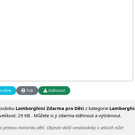
online
Tisk
Stáhnout
lovánku
Lamborghini Zdarma pro Děti
z kategorie
Lamborghi
likost: 29 KB . Můžete si ji zdarma stáhnout a vytisknout.
a jemnou motoriku dětí. Objevte další omalovánky v sekcích níže!