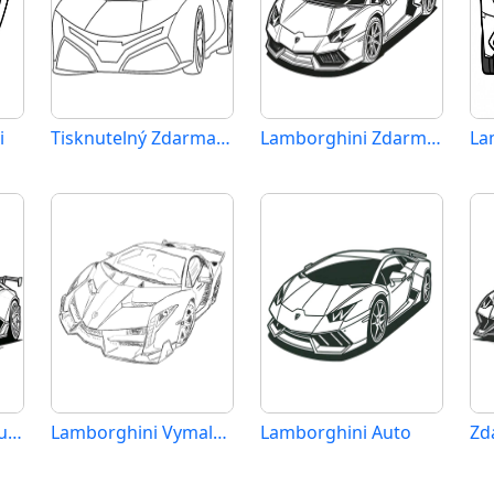
i
Tisknutelný Zdarma Lamborghini
Lamborghini Zdarma Vymalovatelné Obrázek
La
Lamborghini Tisknutelný
Lamborghini Vymalovatelné pro Děti
Lamborghini Auto