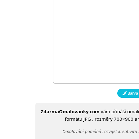
Barva 
ZdarmaOmalovanky.com
vám přináší oma
formátu JPG , rozměry 700×900 a ve
Omalování pomáhá rozvíjet kreativitu 