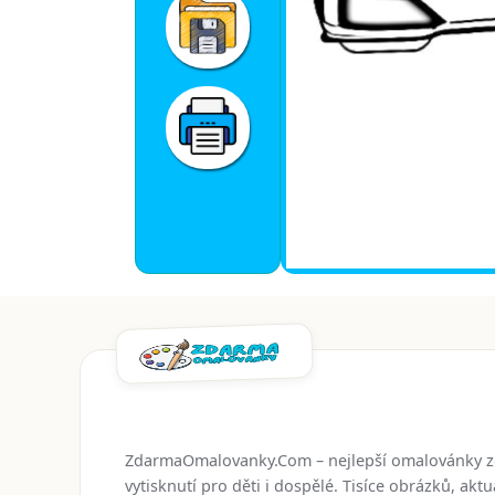
ZdarmaOmalovanky.Com – nejlepší omalovánky 
vytisknutí pro děti i dospělé. Tisíce obrázků, ak