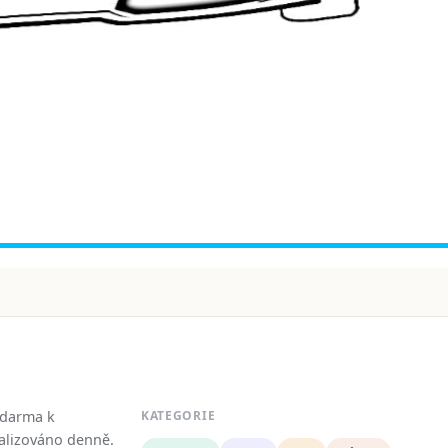
zdarma k
KATEGORIE
tualizováno denně.