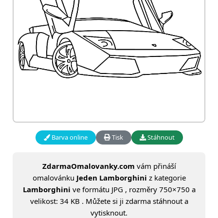
Barva online
Tisk
Stáhnout
ZdarmaOmalovanky.com
vám přináší
omalovánku
Jeden Lamborghini
z kategorie
Lamborghini
ve formátu JPG , rozměry 750×750 a
velikost: 34 KB . Můžete si ji zdarma stáhnout a
vytisknout.