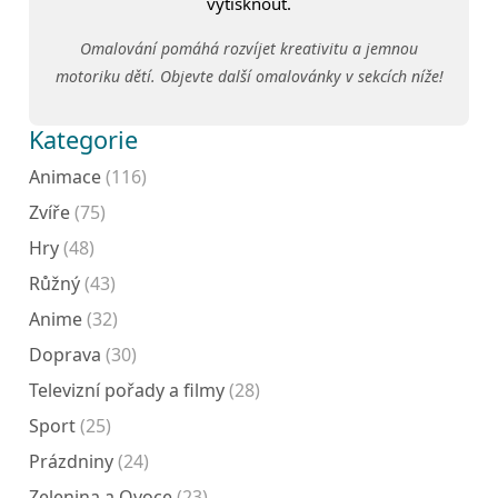
vytisknout.
Omalování pomáhá rozvíjet kreativitu a jemnou
motoriku dětí. Objevte další omalovánky v sekcích níže!
Kategorie
Animace
(116)
Zvíře
(75)
Hry
(48)
Růžný
(43)
Anime
(32)
Doprava
(30)
Televizní pořady a filmy
(28)
Sport
(25)
Prázdniny
(24)
Zelenina a Ovoce
(23)