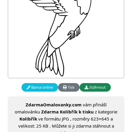
Barva online
Tisk
Stáhnout
ZdarmaOmalovanky.com
vám přináší
omalovánku
Zdarma Kolibřík k tisku
z kategorie
Kolibřík
ve formátu JPG , rozměry 623×645 a
velikost: 25 KB . Můžete si ji zdarma stáhnout a