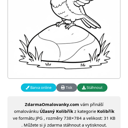
Barva online
Tisk
Stáhnout
ZdarmaOmalovanky.com
vám přináší
omalovánku
Úžasný Kolibřík
z kategorie
Kolibřík
ve formátu JPG , rozměry 738×784 a velikost: 31 KB
. Můžete si ji zdarma stáhnout a vytisknout.