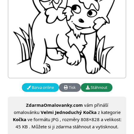
Barva online
Tisk
Stáhnout
ZdarmaOmalovanky.com
vám přináší
omalovánku
Velmi Jednoduchý Kočka
z kategorie
Kočka
ve formátu JPG , rozměry 808×828 a velikost:
45 KB . Můžete si ji zdarma stáhnout a vytisknout.