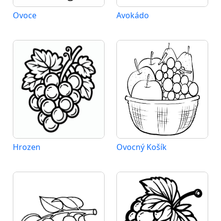
Ovoce
Avokádo
Hrozen
Ovocný Košík