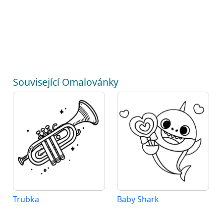
Související Omalovánky
Trubka
Baby Shark