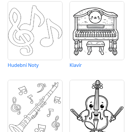
Hudební Noty
Klavír