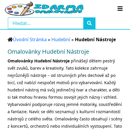
Úvodní Stránka
»
Hudební
»
Hudební Nástroje
Omalovánky Hudební Nástroje
Omalovánky Hudební Nástroje
přinášejí dětem pestrý
svět zvuků, barev a kreativity. Tato kolekce zahrnuje
nejrůznější nástroje – od strunných přes dechové až po
bicí, což nabízí nespočet motivů pro vybarvování. Každý
hudební nástroj má svůj jedinečný tvar a charakter, a děti
si tak mohou hravou formou osvojit jejich názvy i vzhled.
Vybarvování podporuje rozvoj jemné motoriky, soustředění
a fantazie. Navíc se děti seznamují s kulturní rozmanitostí
nástrojů z celého světa. Omalovánky často obsahují i scény
z koncertů, orchestrů nebo individuálních vystoupení. Tato