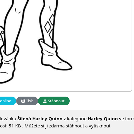
online
Tisk
Stáhnout
alovánku
Šílená Harley Quinn
z kategorie
Harley Quinn
ve for
st: 51 KB . Můžete si ji zdarma stáhnout a vytisknout.