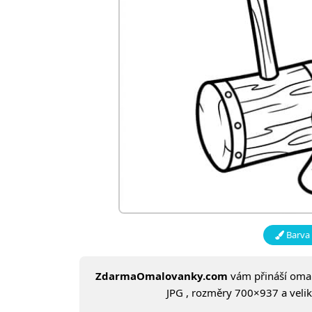
Barva 
ZdarmaOmalovanky.com
vám přináší om
JPG , rozměry 700×937 a veliko