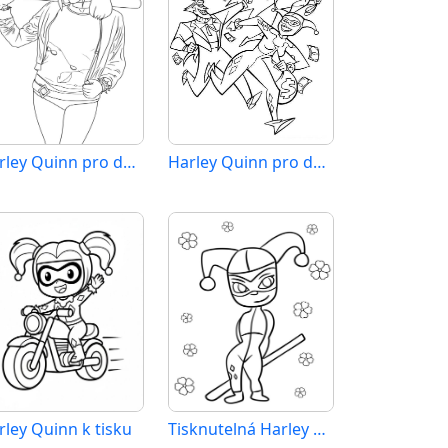
Harley Quinn pro děti 5 let
Harley Quinn pro děti 6 let
rley Quinn k tisku
Tisknutelná Harley Quinn