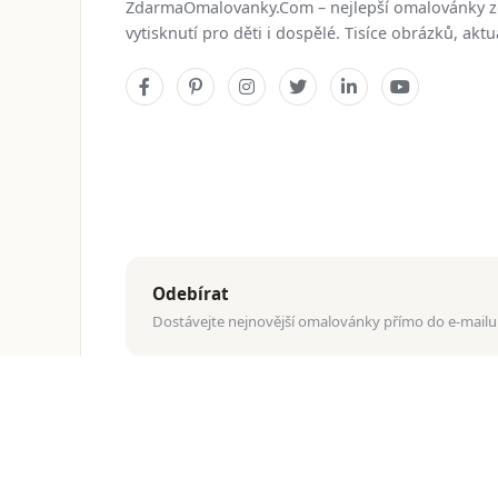
ZdarmaOmalovanky.Com – nejlepší omalovánky 
vytisknutí pro děti i dospělé. Tisíce obrázků, ak
Odebírat
Dostávejte nejnovější omalovánky přímo do e-mailu
© 2026
ZdarmaOmalovanky.Com
. Všechna práva vyhraz