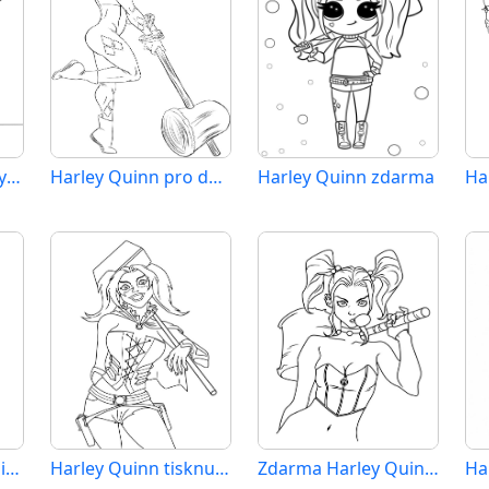
Usmívající se Harley Quinn
Harley Quinn pro děti 1 rok
Harley Quinn zdarma
Obrázek Harley Quinn
Harley Quinn tisknutelná pro děti
Zdarma Harley Quinn k tisku
Ha