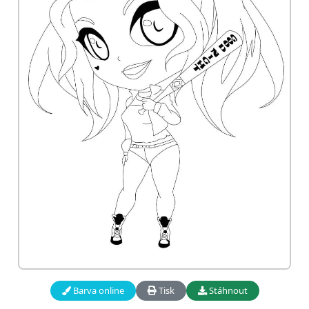
Barva online
Tisk
Stáhnout