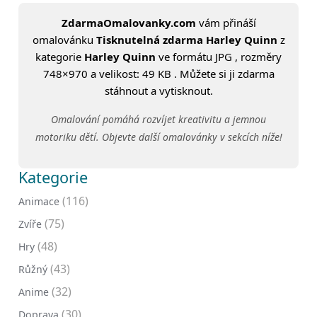
ZdarmaOmalovanky.com
vám přináší
omalovánku
Tisknutelná zdarma Harley Quinn
z
kategorie
Harley Quinn
ve formátu JPG , rozměry
748×970 a velikost: 49 KB . Můžete si ji zdarma
stáhnout a vytisknout.
Omalování pomáhá rozvíjet kreativitu a jemnou
motoriku dětí. Objevte další omalovánky v sekcích níže!
Kategorie
(116)
Animace
(75)
Zvíře
(48)
Hry
(43)
Růžný
(32)
Anime
(30)
Doprava