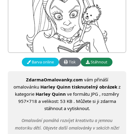
Barva online
Tisk
Stáhnout
ZdarmaOmalovanky.com
vám přináší
omalovánku
Harley Quinn tisknutelný obrázek
z
kategorie
Harley Quinn
ve formátu JPG , rozměry
957×718 a velikost: 53 KB . Můžete si ji zdarma
stáhnout a vytisknout.
Omalování pomáhá rozvíjet kreativitu a jemnou
motoriku dětí. Objevte další omalovánky v sekcích níže!