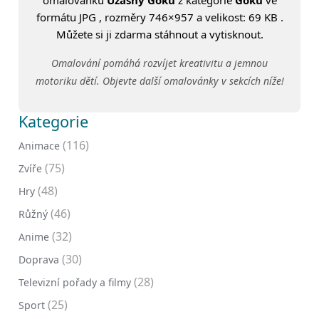
formátu JPG , rozměry 746×957 a velikost: 69 KB .
Můžete si ji zdarma stáhnout a vytisknout.
Omalování pomáhá rozvíjet kreativitu a jemnou
motoriku dětí. Objevte další omalovánky v sekcích níže!
Kategorie
(116)
Animace
(75)
Zvíře
(48)
Hry
(46)
Růžný
(32)
Anime
(30)
Doprava
(28)
Televizní pořady a filmy
(25)
Sport