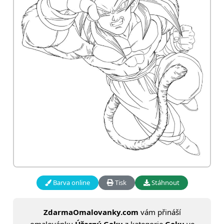
Barva online
Tisk
Stáhnout
ZdarmaOmalovanky.com
vám přináší
omalovánku
Úžasný Goku
z kategorie
Goku
ve