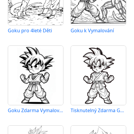
Goku pro 4leté Děti
Goku k Vymalování
Goku Zdarma Vymalovatelné Obrázek
Tisknutelný Zdarma Goku