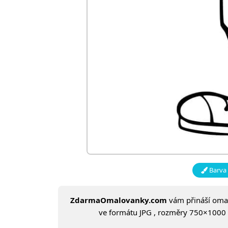
Barva 
ZdarmaOmalovanky.com
vám přináší om
ve formátu JPG , rozměry 750×1000 a 