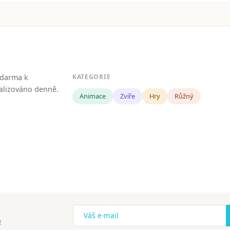
zdarma k
KATEGORIE
tualizováno denně.
Animace
Zvíře
Hry
Růžný
!