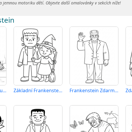
a jemnou motoriku dětí. Objevte další omalovánky v sekcích níže!
stein
Frankenstein Tisknutelný
Základní Frankenstein
Frankenstein Zdarma Obrázek