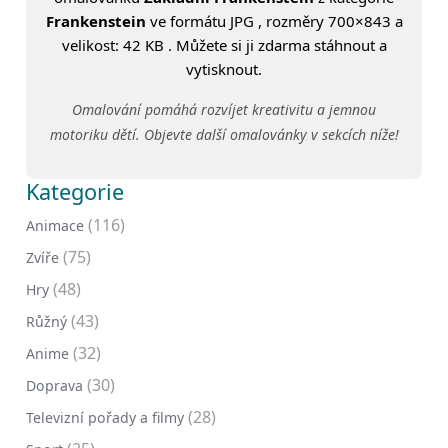
Frankenstein
ve formátu JPG , rozměry 700×843 a
velikost: 42 KB . Můžete si ji zdarma stáhnout a
vytisknout.
Omalování pomáhá rozvíjet kreativitu a jemnou
motoriku dětí. Objevte další omalovánky v sekcích níže!
Kategorie
(116)
Animace
(75)
Zvíře
(48)
Hry
(43)
Růžný
(32)
Anime
(30)
Doprava
(28)
Televizní pořady a filmy