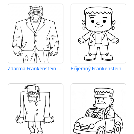
Zdarma Frankenstein Tisknutelný
Příjemný Frankenstein