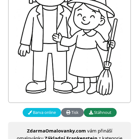
Barva online
Tisk
Stáhnout
ZdarmaOmalovanky.com
vám přináší
omalovánku
Základní Frankenstein
z kategorie