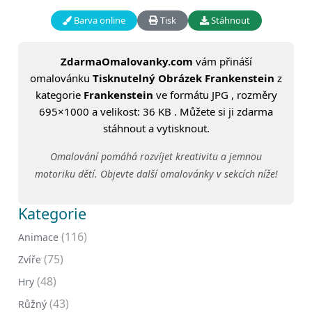
Barva online
Tisk
Stáhnout
ZdarmaOmalovanky.com
vám přináší
omalovánku
Tisknutelný Obrázek Frankenstein
z
kategorie
Frankenstein
ve formátu JPG , rozměry
695×1000 a velikost: 36 KB . Můžete si ji zdarma
stáhnout a vytisknout.
Omalování pomáhá rozvíjet kreativitu a jemnou
motoriku dětí. Objevte další omalovánky v sekcích níže!
Kategorie
(116)
Animace
(75)
Zvíře
(48)
Hry
(43)
Růžný