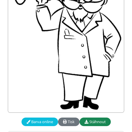
Barva online
Tisk
Stáhnout