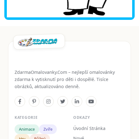
ZdarmaOmalovanky.Com – nejlepší omalovánky
zdarma k vytisknutí pro děti i dospělé. Tisíce
obrázků, aktualizováno denně.
KATEGORIE
ODKAZY
Úvodní Stránka
Animace
Zvíře
Nové
Hry
Růžný