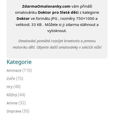
ZdarmaOmalovanky.com
vám přináší
omalovánku
Doktor pro 5leté děti
z kategorie
Doktor
ve formátu JPG , rozměry 750×1000 a
velikost: 33 KB . Můžete si ji zdarma stáhnout a
vytisknout.
Omalování pomáhá rozvíjet kreativitu a jemnou
motoriku dětí. Objevte další omalovánky v sekcích níže!
Kategorie
(116)
Animace
(75)
Zvíře
(48)
Hry
(44)
Růžný
(32)
Anime
(30)
Doprava