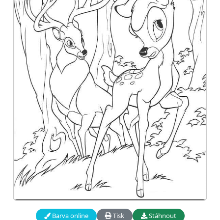
Barva online
Tisk
Stáhnout