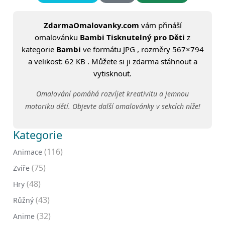
ZdarmaOmalovanky.com
vám přináší
omalovánku
Bambi Tisknutelný pro Děti
z
kategorie
Bambi
ve formátu JPG , rozměry 567×794
a velikost: 62 KB . Můžete si ji zdarma stáhnout a
vytisknout.
Omalování pomáhá rozvíjet kreativitu a jemnou
motoriku dětí. Objevte další omalovánky v sekcích níže!
Kategorie
(116)
Animace
(75)
Zvíře
(48)
Hry
(43)
Růžný
(32)
Anime