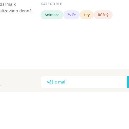
zdarma k
KATEGORIE
tualizováno denně.
Animace
Zvíře
Hry
Růžný
!
ena.
Copyright
Zásady