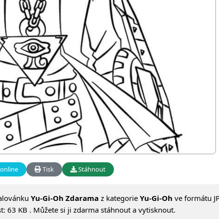
online
Tisk
Stáhnout
alovánku
Yu-Gi-Oh Zdarama
z kategorie
Yu-Gi-Oh
ve formátu JP
: 63 KB . Můžete si ji zdarma stáhnout a vytisknout.