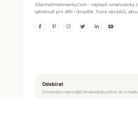
ZdarmaOmalovanky.Com – nejlepší omalovánky 
vytisknutí pro děti i dospělé. Tisíce obrázků, ak
Odebírat
Dostávejte nejnovější omalovánky přímo do e-mailu
© 2026
ZdarmaOmalovanky.Com
. Všechna práva vyhraz