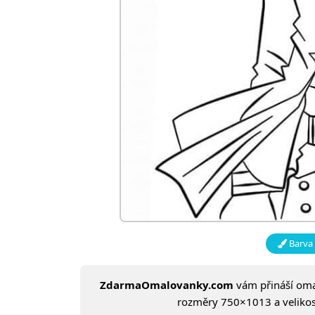
Barva 
ZdarmaOmalovanky.com
vám přináší om
rozměry 750×1013 a velikost