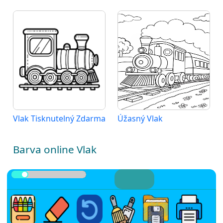
Vlak Tisknutelný Zdarma
Úžasný Vlak
Barva online Vlak