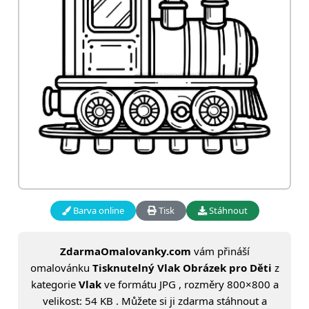
Barva online
Tisk
Stáhnout
ZdarmaOmalovanky.com
vám přináší
omalovánku
Tisknutelný Vlak Obrázek pro Děti
z
kategorie
Vlak
ve formátu JPG , rozměry 800×800 a
velikost: 54 KB . Můžete si ji zdarma stáhnout a