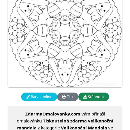
Barva online
Tisk
Stáhnout
ZdarmaOmalovanky.com
vám přináší
omalovánku
Tisknutelná zdarma velikonoční
mandala
z kategorie
Velikonoční Mandala
ve