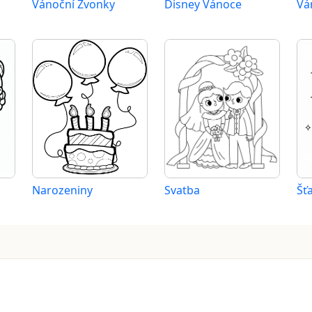
Vánoční Zvonky
Disney Vánoce
Vá
Narozeniny
Svatba
Šť