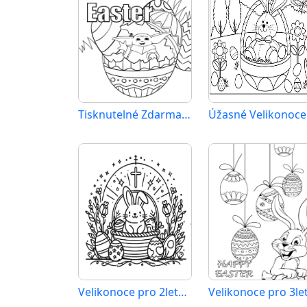
Tisknutelné Zdarma Velikonoce
Úžasné Velikonoce
Velikonoce pro 2leté Děti