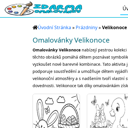
Úv
Úvodní Stránka
»
Prázdniny
»
Velikonoce
Omalovánky Velikonoce
Omalovánky Velikonoce
nabízejí pestrou kolekci 
těchto obrázků pomáhá dětem poznávat symboliku Vel
vyzkoušet nové barevné kombinace. Tato aktivita 
podporuje soustředění a umožňuje dětem vyjádřit s
velikonoční atmosféry a s nadšením tvoří vlastní 
dovednosti. Velikonoce tak díky omalovánkám získá