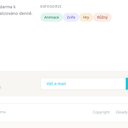
zdarma k
KATEGORIE
tualizováno denně.
Animace
Zvíře
Hry
Růžný
!
ena.
Copyright
Zásady