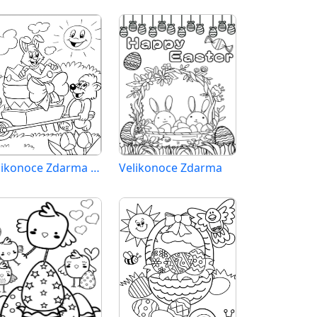
Velikonoce Zdarma Vymalovatelné Obrázek
Velikonoce Zdarma