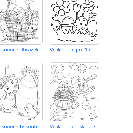
likonoce Obrázek
Velikonoce pro 1leté Děti
Velikonoce Tisknutelné Zdarma
Velikonoce Tisknutelné