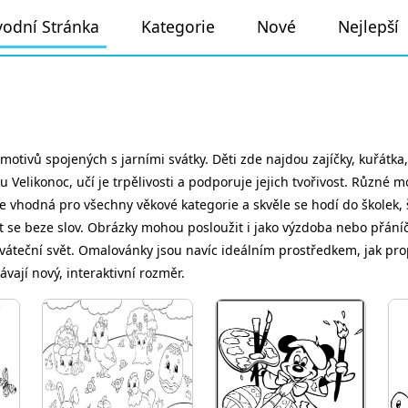
odní Stránka
Kategorie
Nové
Nejlepší
motivů spojených s jarními svátky. Děti zde najdou zajíčky, kuřátka, 
ikonoc, učí je trpělivosti a podporuje jejich tvořivost. Různé moti
je vhodná pro všechny věkové kategorie a skvěle se hodí do školek,
e beze slov. Obrázky mohou posloužit i jako výzdoba nebo přáníčka.
sváteční svět. Omalovánky jsou navíc ideálním prostředkem, jak prop
vají nový, interaktivní rozměr.