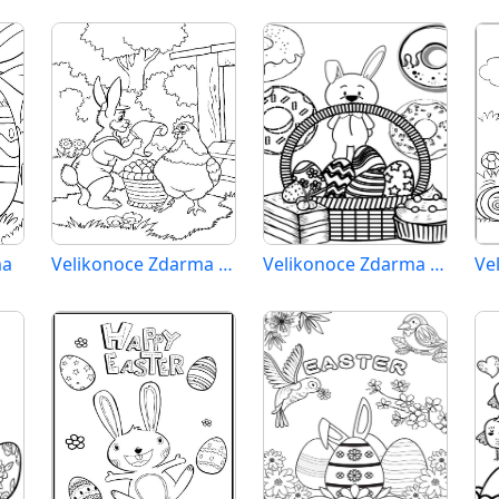
ma
Velikonoce Zdarma pro Děti
Velikonoce Zdarma Tisknutelné