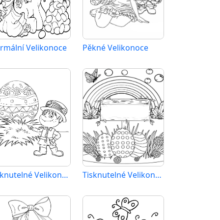
rmální Velikonoce
Pěkné Velikonoce
Tisknutelné Velikonoce Obrázek
Tisknutelné Velikonoce