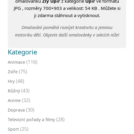
omalovánku
Zlý Upír
z kategorie
Upír
ve formátu
JPG , rozměry 700×903 a velikost: 54 KB . Můžete si
ji zdarma stáhnout a vytisknout.
Omalování pomáhá rozvíjet kreativitu a jemnou
motoriku dětí. Objevte další omalovánky v sekcích níže!
Kategorie
(116)
Animace
(75)
Zvíře
(48)
Hry
(43)
Růžný
(32)
Anime
(30)
Doprava
(28)
Televizní pořady a filmy
(25)
Sport