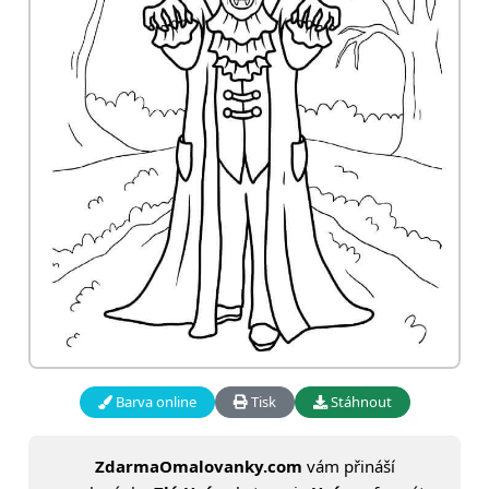
Barva online
Tisk
Stáhnout
ZdarmaOmalovanky.com
vám přináší