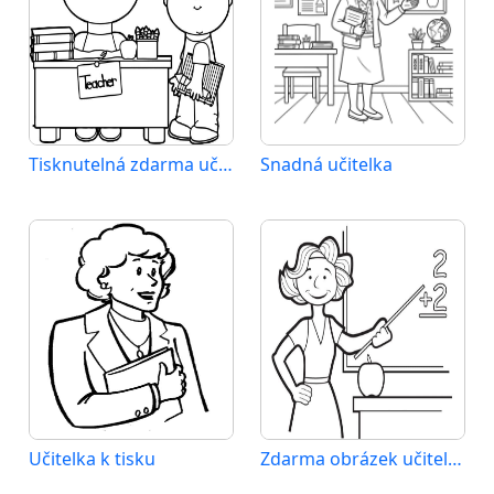
Tisknutelná zdarma učitelka
Snadná učitelka
Učitelka k tisku
Zdarma obrázek učitelky