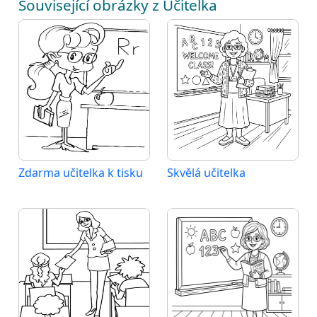
Související obrázky z Učitelka
Zdarma učitelka k tisku
Skvělá učitelka