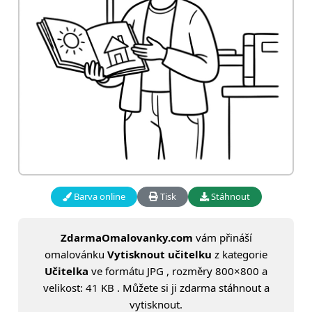
Barva online
Tisk
Stáhnout
ZdarmaOmalovanky.com
vám přináší
omalovánku
Vytisknout učitelku
z kategorie
Učitelka
ve formátu JPG , rozměry 800×800 a
velikost: 41 KB . Můžete si ji zdarma stáhnout a
vytisknout.