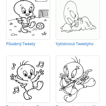
Půvabný Tweety
Vytisknout Tweetyho