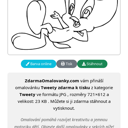
Barva online
Tisk
Stáhnout
ZdarmaOmalovanky.com
vám přináší
omalovánku
Tweety zdarma k tisku
z kategorie
Tweety
ve formátu JPG , rozměry 721×612 a
velikost: 23 KB . Můžete si ji zdarma stáhnout a
vytisknout.
Omalování pomáhá rozvíjet kreativitu a jemnou
motoriku dětí. Objevte další omalovánky v sekcích níže!