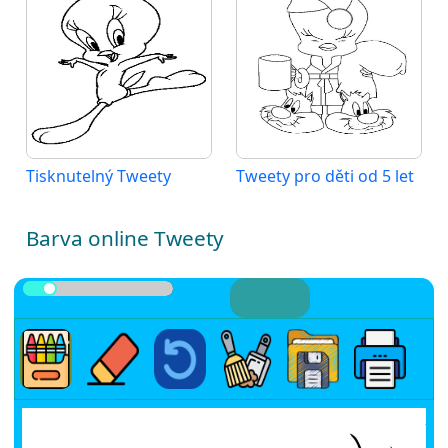
Tisknutelný Tweety
Tweety pro děti od 5 let
Barva online Tweety